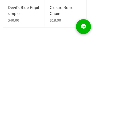
Devil's Blue Pupil
Classic Basic
simple
Chain
価格
価格
$40.00
$18.00
もっと見る
# メイクアップ コミュニテ
ィに参加する
Instagramでフォローし
てください