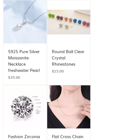
S925 Pure Silver
Round Ball Clear
Moissanite
Crystal
Necklace
Rhinestones
freshwater Pearl
価格
$15.00
価格
$35.00
Fashion Zirconia
Flat Cross Chain