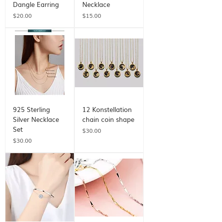
Dangle Earring
Necklace
価格
価格
$20.00
$15.00
925 Sterling
12 Konstellation
Silver Necklace
chain coin shape
Set
価格
$30.00
価格
$30.00