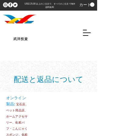
カート
US$125.00 以上のご注文で、すべてのご注文で海外
送料無料
武洋投資
配送と返品について
オンライン
製品:
宝石店、
ペット用品店、
ホームアクセサ
リー、化粧パ
フ・こんにゃく
スポンジ、化粧