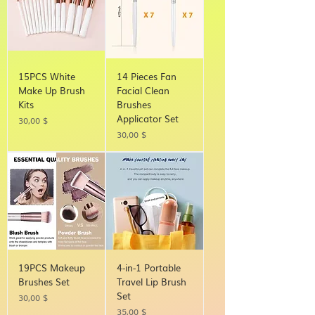
15PCS White
14 Pieces Fan
Make Up Brush
Facial Clean
Kits
Brushes
Applicator Set
Τιμή
30,00 $
Τιμή
30,00 $
19PCS Makeup
4-in-1 Portable
Brushes Set
Travel Lip Brush
Set
Τιμή
30,00 $
Τιμή
35,00 $