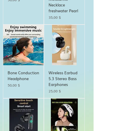
Necklace
freshwater Pearl
Τιμή
35,00 $
Bone Conduction
Wireless Earbud
Headphone
5.3 Stereo Bass
Earphones
Τιμή
50,00 $
Τιμή
25,00 $