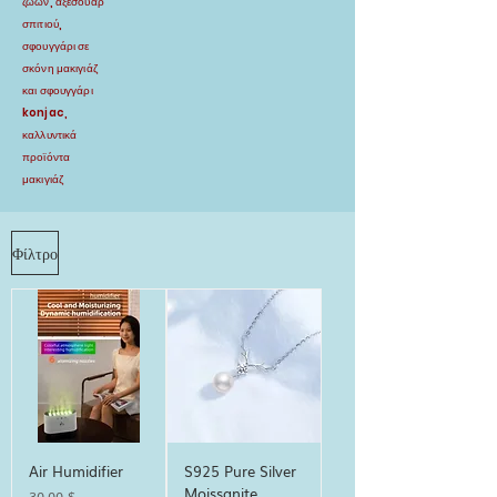
ζώων, αξεσουάρ
σπιτιού,
σφουγγάρι σε
σκόνη μακιγιάζ
και σφουγγάρι
konjac,
καλλυντικά
προϊόντα
μακιγιάζ
Φίλτρο
Air Humidifier
S925 Pure Silver
Moissanite
Τιμή
30,00 $