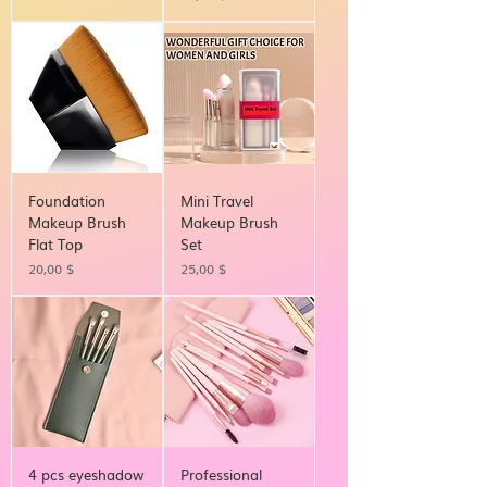
Foundation
Mini Travel
Makeup Brush
Makeup Brush
Flat Top
Set
Τιμή
Τιμή
20,00 $
25,00 $
4 pcs eyeshadow
Professional