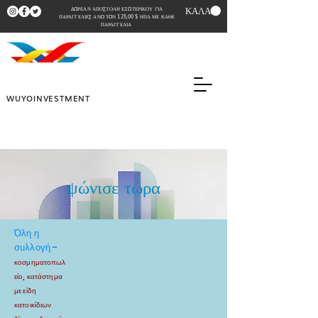
ΚΑΛΑΘΙ
ΔΩΡΕΑΝ ΑΠΟΣΤΟΛΗ ΕΞΩΤΕΡΙΚΟΥ ΓΙΑ
ΠΑΡΑΓΓΕΛΙΕΣ ΑΝΩ ΤΩΝ 125,00 $ ΗΠΑ ΜΕ ΚΑΘΕ
ΠΑΡΑΓΓΕΛΙΑ
WUYOINVESTMENT
ψώνισε τώρα
Όλη η
συλλογή -
κοσμηματοπωλ
είο, κατάστημα
με είδη
κατοικίδιων