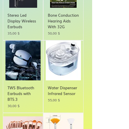
Stereo Led
Bone Conduction
Display Wireless
Hearing Aids
Earbuds
With 32G
Τιμή
Τιμή
35,00 $
50,00 $
TWS Bluetooth
Water Dispenser
Earbuds with
Infrared Sensor
BT5.3
Τιμή
55,00 $
Τιμή
30,00 $