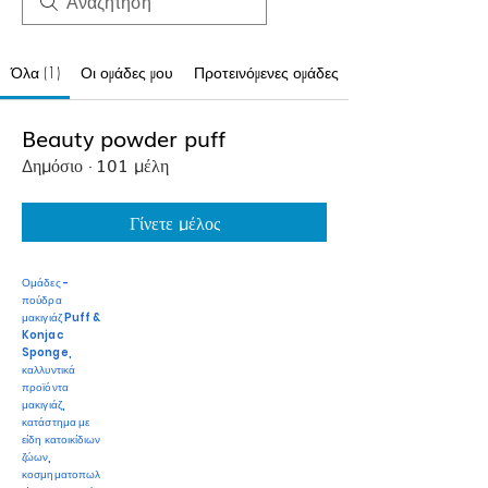
Όλα (1)
Οι ομάδες μου
Προτεινόμενες ομάδες
Beauty powder puff
Δημόσιο
·
101 μέλη
Γίνετε μέλος
Ομάδες -
πούδρα
μακιγιάζ Puff &
Konjac
Sponge,
καλλυντικά
προϊόντα
μακιγιάζ,
κατάστημα με
είδη κατοικίδιων
ζώων,
κοσμηματοπωλ