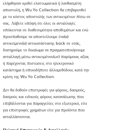
ελήφθησαν κριθεί ελαττωματικά ή λανθασμένη
αποστολή, η Wu Yo Collection θα επιβαρυνθεί
με το κόστος αποστολής των αντικειμένων
πίσω σε
σας. Λάβετε υπόψη ότι όλες οι ανταλλαγές
υπόκεινται σε διαθεσιμότητα αποθεμάτων και ενώ
προσπαθούμε να αποστείλουμε ένα(α)
αντικείμενο(α) αντικατάστασης back
σε εσάς,
διατηρούμε το δικαίωμα να πραγματοποιήσουμε
ανταλλαγή μέσω αντικειμένου(ων) παρόμοιας αξίας
ή παρέχοντας πιστώσεις στο ηλεκτρονικό
κατάστημα ή οποιοδήποτε άλλο
μεθόδους κατά την
κρίση της Wu Yo Collection.
Δεν θα δοθούν επιστροφές για φόρους, δασμούς,
δασμούς και ειδικούς φόρους κατανάλωσης που
επιβάλλονται για παραγγελίες στο εξωτερικό, είτε
για επιστροφές χρημάτων είτε για προϊόντα που
ανταλλάσσονται.
Πολιτική Επιστροφών & Ανταλλαγής