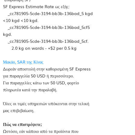
SF Express Estimate Rate ως εξής:
_cc781905-5cde-3194-bb3b-136bad_5 kgd
<10 kgd <10 kgd.
_cc781905-5cde-3194-bb3b-136bad_5cf5
kgd.
_cc781905-5cde-3194-bb3b-136bad_5cf.
2.0 kg on wards - +$2 per 0.5 kg
Μακάο, SAR της Κίνας
Δωρεάν αποστολή στην καθορισμένη SF Express
για παραγγελία 50 USD ή περισσότερο.
Για παραγγελίες κάτω των 50 USD, φορτίο
πληρωτέα κατά την παραλαβή.
Όλες οι τιμές υπηρεσιών υπόκεινται στην τελική
μας επιβεβαίωση.
Πώς να επιστρέψετε;
Ωστόσο, εάν κάποιο από τα προϊόντα που