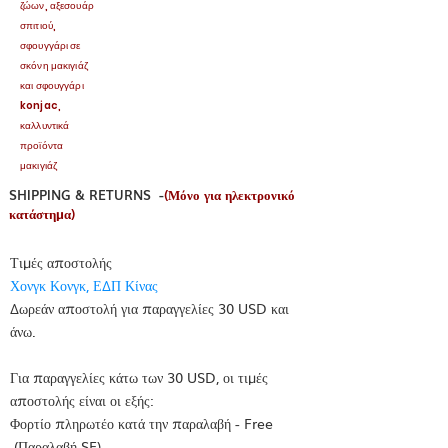
ζώων, αξεσουάρ
σπιτιού,
σφουγγάρι σε
σκόνη μακιγιάζ
και σφουγγάρι
konjac,
καλλυντικά
προϊόντα
μακιγιάζ
SHIPPING & RETURNS -
(Μόνο για ηλεκτρονικό
κατάστημα)
Τιμές αποστολής
Χονγκ Κονγκ, ΕΔΠ Κίνας
Δωρεάν αποστολή για παραγγελίες 30 USD και
άνω.
Για παραγγελίες κάτω των 30 USD, οι τιμές
αποστολής είναι οι εξής:
Φορτίο πληρωτέο κατά την παραλαβή - Free
(Παραλαβή SF)