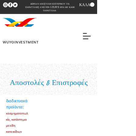
ΚΑΛΑΘΙ
ΔΩΡΕΑΝ ΑΠΟΣΤΟΛΗ ΕΞΩΤΕΡΙΚΟΥ ΓΙΑ
ΠΑΡΑΓΓΕΛΙΕΣ ΑΝΩ ΤΩΝ 125,00 $ ΗΠΑ ΜΕ ΚΑΘΕ
ΠΑΡΑΓΓΕΛΙΑ
WUYOINVESTMENT
Αποστολές & Επιστροφές
διαδικτυακά
προϊόντα:
κοσμηματοπωλ
είο, κατάστημα
με είδη
κατοικίδιων