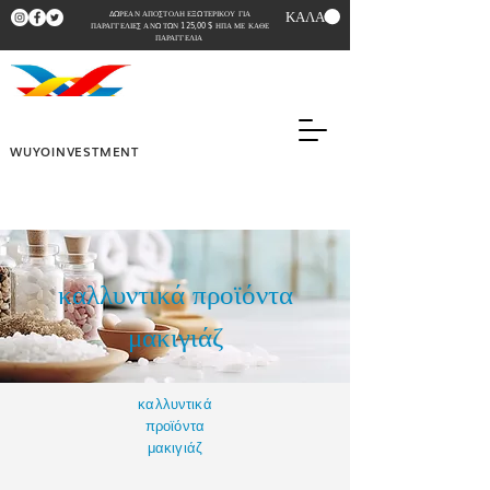
ΚΑΛΑΘΙ
ΔΩΡΕΑΝ ΑΠΟΣΤΟΛΗ ΕΞΩΤΕΡΙΚΟΥ ΓΙΑ
ΠΑΡΑΓΓΕΛΙΕΣ ΑΝΩ ΤΩΝ 125,00 $ ΗΠΑ ΜΕ ΚΑΘΕ
ΠΑΡΑΓΓΕΛΙΑ
WUYOINVESTMENT
καλλυντικά προϊόντα
μακιγιάζ
καλλυντικά
προϊόντα
μακιγιάζ