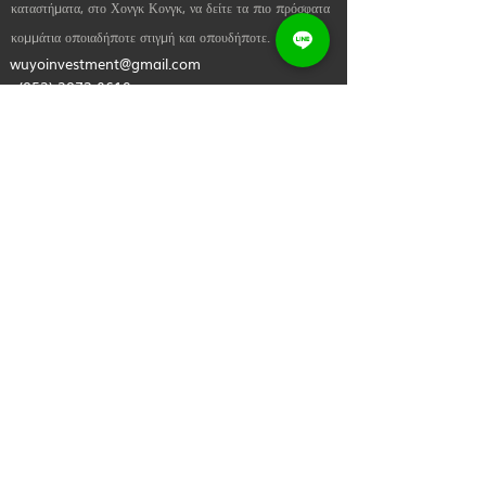
καταστήματα, στο Χονγκ Κονγκ, να δείτε τα πιο πρόσφατα
L 46cm 1.5cm 120cm
κομμάτια οποιαδήποτε στιγμή και οπουδήποτε.
XL 55cm 1.5cm 120cm
wuyoinvestment@gmail.com
+(852)
2873 0619
Socials και media
Ελάτε σε επαφή μαζί μας! Μη διστάσετε να μας στείλετε
ένα σημείωμα εάν θέλετε να μάθετε περισσότερα για
οποιαδήποτε από τις θεραπείες και διαδικασίες μας ή εάν
θέλετε απλώς να πείτε ένα γεια.
Χρήσιμοι Σύνδεσμοι
Σπίτι
Σχετικά με εμάς
Ψώνισε τώρα
Επικοινωνήστε μαζί