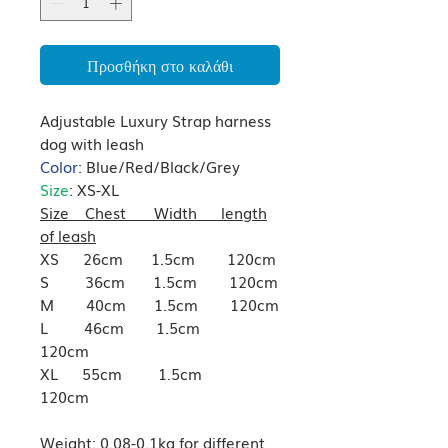
Προσθήκη στο καλάθι
Adjustable Luxury Strap harness
dog with leash
Color
:
Blue/Red/Black/Grey
Size
:
XS-XL
Size Chest Width length
of leash
XS 26cm 1.5cm 120cm
S 36cm 1.5cm 120cm
M 40cm 1.5cm 120cm
L 46cm 1.5cm
120cm
XL 55cm 1.5cm
120cm
Weight:
0.08-0.1kg for different