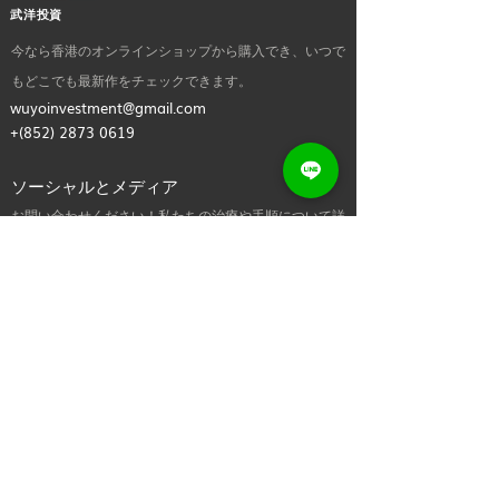
武洋投資
今なら香港のオンラインショップから購入でき、いつで
もどこでも最新作をチェックできます。
wuyoinvestment@gmail.com
+(852)
2873 0619
ソーシャルとメディア
お問い合わせください！私たちの治療や手順について詳
しく知りたい場合、または単に挨拶したい場合は、お気
軽にメモをお送りください.
便利なリンク
家
私たちに関しては
今すぐ購入
お問い合わせ