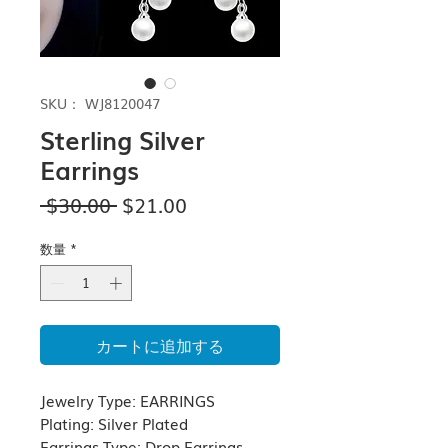
SKU： WJ8120047
Sterling Silver
Earrings
通
セ
 $30.00 
$21.00
常
ー
価
ル
数量
*
格
価
格
カートに追加する
Jewelry Type:
EARRINGS
Plating: Silver Plated
Earrings Type:
Drop Earrings