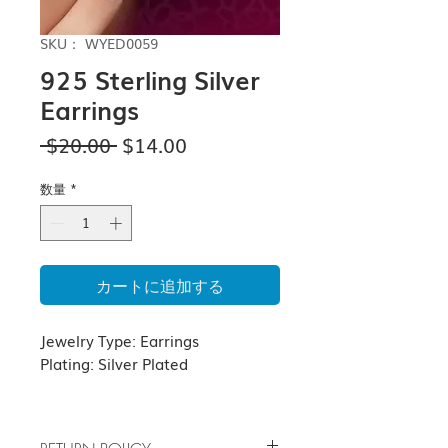
SKU： WYED0059
925 Sterling Silver
Earrings
通
セ
 $20.00 
$14.00
常
ー
価
ル
数量
*
格
価
格
カートに追加する
Jewelry Type: Earrings
Plating: Silver Plated