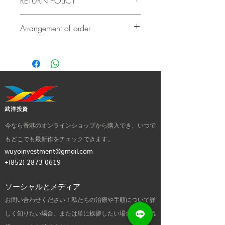
RETURN POLICY
Due to hygiene, all jewelry earrings
Arrangement of order
products are not subject to return or
refund.
If there is no stock, it will take at least
5
If the product has quality problems,
days or before
delivery. Our customer
please contact us as soon as possible
service team will contact you to confirm
after delivery. The cost of all returned
the exact delivery date.
goods shall be borne by the guest.
(subject to our terms of return)
武洋投資
今なら香港のオンラインショップから購入でき、いつで
もどこでも最新作をチェックできます。
wuyoinvestment@gmail.com
+(852)
2873 0619
ソーシャルとメディア
お問い合わせください！私たちの治療や手順について詳
しく知りたい場合、または単に挨拶したい場合は、お気