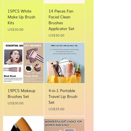
15PCS White
14 Pieces Fan
Make Up Brush
Facial Clean
Kits
Brushes
Applicator Set
Price
US$30.00
Price
US$30.00
19PCS Makeup
4-in-1 Portable
Brushes Set
Travel Lip Brush
Set
Price
US$30.00
Price
US$35.00