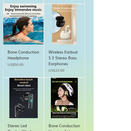
Bone Conduction
Wireless Earbud
Headphone
5.3 Stereo Bass
Earphones
Price
US$50.00
Price
US$25.00
Stereo Led
Bone Conduction