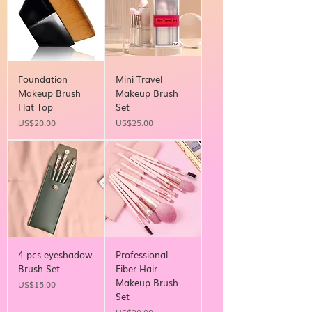
Foundation
Mini Travel
Makeup Brush
Makeup Brush
Flat Top
Set
Price
Price
US$20.00
US$25.00
4 pcs eyeshadow
Professional
Brush Set
Fiber Hair
Makeup Brush
Price
US$15.00
Set
Price