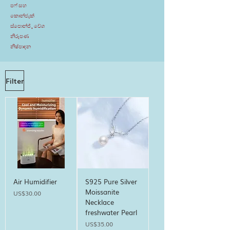
පෆ් සහ
කොන්ජැක්
ස්පොන්ජ්, වේශ
නිරූපණ
නිෂ්පාදන
Filter
Air Humidifier
S925 Pure Silver
Moissanite
Price
US$30.00
Necklace
freshwater Pearl
Price
US$35.00