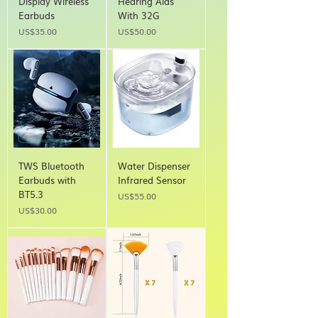
Display Wireless
Hearing Aids
Earbuds
With 32G
Price
Price
US$35.00
US$50.00
TWS Bluetooth
Water Dispenser
Earbuds with
Infrared Sensor
BT5.3
Price
US$55.00
Price
US$30.00