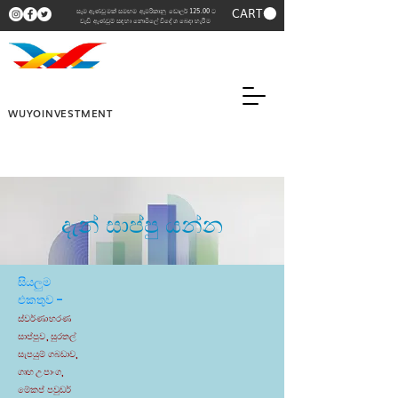
CART
සෑම ඇණවුමක් සමඟම ඇමරිකානු ඩොලර් 125.00 ට
වැඩි ඇණවුම් සඳහා නොමිලේ විදේශ බෙදා හැරීම
WUYOINVESTMENT
දැන් සාප්පු යන්න
සියලුම
එකතුව -
ස්වර්ණාභරණ
සාප්පුව, සුරතල්
සැපයුම් ගබඩාව,
ගෘහ උපාංග,
මේකප් පවුඩර්