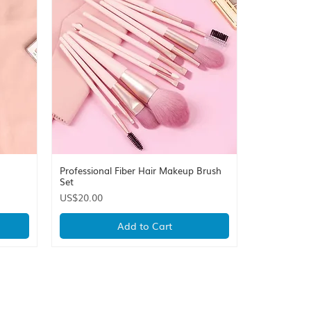
Professional Fiber Hair Makeup Brush
Quick View
Set
Price
US$20.00
Add to Cart