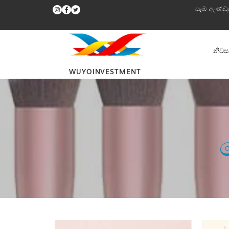
සෑම ඇණවුම
නිවස
WUYOINVESTMENT