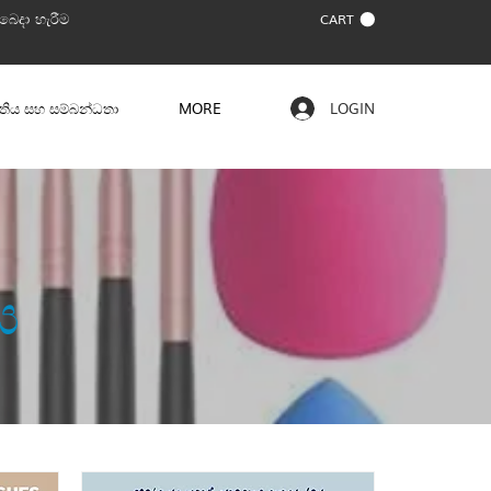
බෙදා හැරීම
CART
ත්තිය සහ සම්බන්ධතා
MORE
LOGIN
ය