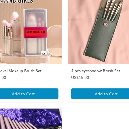
ravel Makeup Brush Set
4 pcs eyeshadow Brush Set
Quick View
Quick View
Price
.00
US$15.00
Add to Cart
Add to Cart