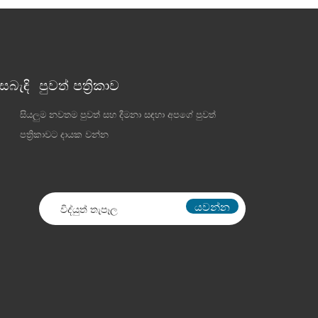
බැඳි
පුවත් පත්‍රිකාව
සියලුම නවතම පුවත් සහ දීමනා සඳහා අපගේ පුවත්
පත්‍රිකාවට දායක වන්න
යවන්න