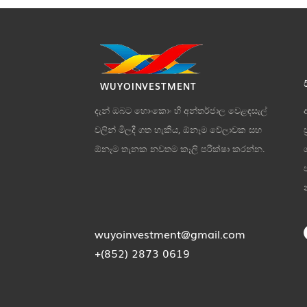
WUYOINVESTMENT
දැන් ඔබට හොංකොං හි අන්තර්ජාල වෙළඳසැල්
වලින් මිලදී ගත හැකිය, ඕනෑම වේලාවක සහ
ඕනෑම තැනක නවතම කෑලි පරීක්ෂා කරන්න.
wuyoinvestment@gmail.com
+(852) 2873 0619