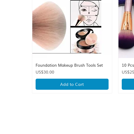
Foundation Makeup Brush Tools Set
10 Pc
Quick View
Price
Price
US$30.00
US$25
Add to Cart