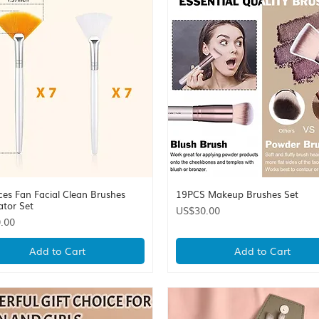
ces Fan Facial Clean Brushes
19PCS Makeup Brushes Set
Quick View
Quick View
ator Set
Price
US$30.00
.00
Add to Cart
Add to Cart