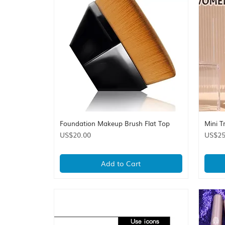
Foundation Makeup Brush Flat Top
Mini T
Quick View
Price
Price
US$20.00
US$25
Add to Cart