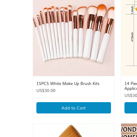
15PCS White Make Up Brush Kits
14 Pie
Quick View
Applic
Price
US$30.00
Price
US$30
Add to Cart