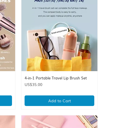
4-in-1 Portable Travel Lip Brush Set
Quick View
Price
US$35.00
Add to Cart