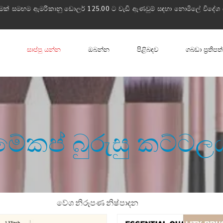
ක් සමඟම ඇමරිකානු ඩොලර් 125.00 ට වැඩි ඇණවුම් සඳහා නොමිලේ විදේශ 
සාප්පු යන්න
ඔබන්න
පිළිබඳව
ගබඩා ප්‍රතිප
මේකප් බුරුසු කට්ටල
වේශ නිරූපණ නිෂ්පාදන