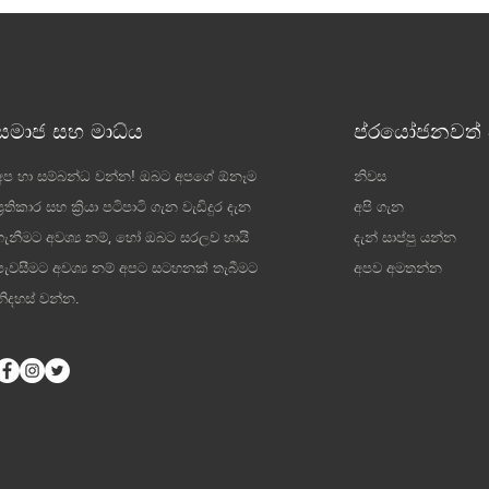
සමාජ සහ මාධ්ය
ප්රයෝජනවත් ස
අප හා සම්බන්ධ වන්න! ඔබට අපගේ ඕනෑම
නිවස
ප්‍රතිකාර සහ ක්‍රියා පටිපාටි ගැන වැඩිදුර දැන
අපි ගැන
ගැනීමට අවශ්‍ය නම්, හෝ ඔබට සරලව හායි
දැන් සාප්පු යන්න
පැවසීමට අවශ්‍ය නම් අපට සටහනක් තැබීමට
අපව අමතන්න
නිදහස් වන්න.