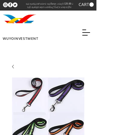
CART
සෑම ඇණවුමක් සමඟම ඇමරිකානු ඩොලර් 125.00 ට
වැඩි ඇණවුම් සඳහා නොමිලේ විදේශ බෙදා හැරීම
WUYOINVESTMENT