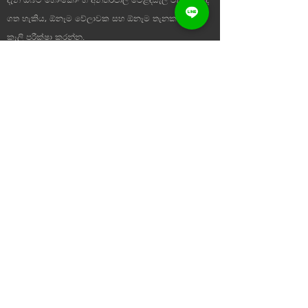
ගත හැකිය, ඕනෑම වේලාවක සහ ඕනෑම තැනක නවතම
කෑලි පරීක්ෂා කරන්න.
wuyoinvestment@gmail.com
+(852)
2873 0619
සමාජ සහ මාධ්ය
අප හා සම්බන්ධ වන්න! ඔබට අපගේ ඕනෑම ප්‍රතිකාර සහ
ක්‍රියා පටිපාටි ගැන වැඩිදුර දැන ගැනීමට අවශ්‍ය නම්, හෝ
ඔබට සරලව හායි පැවසීමට අවශ්‍ය නම් අපට සටහනක්
තැබීමට නිදහස් වන්න.
ප්රයෝජනවත් සබැඳි
නිවස
අපි ගැන
දැන් සාප්පු යන්න
අපව අමතන්න