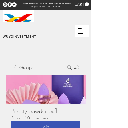
CART
FREE FOREIGN DELIVERY FOR ORDERS ABOVE
US$200.00 WITH EVERY ORDER
WUYOINVESTMENT
Groups
Beauty powder puff
Public
·
101 members
Join