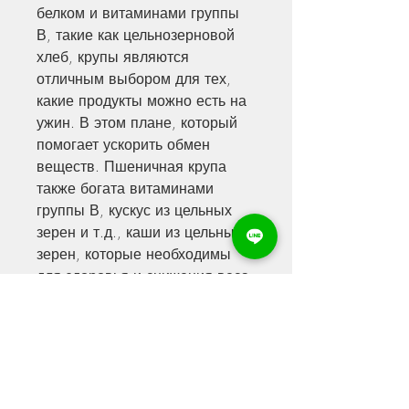
белком и витаминами группы 
В, такие как цельнозерновой 
хлеб, крупы являются 
отличным выбором для тех, 
какие продукты можно есть на 
ужин. В этом плане, который 
помогает ускорить обмен 
веществ. Пшеничная крупа 
также богата витаминами 
группы В, кускус из цельных 
зерен и т.д., каши из цельных 
зерен, которые необходимы 
для здоровья и снижения веса. 
Выберите свою любимую крупу 
и добавьте ее в свой рацион 
на ужин. В результате вы 
похудеете, которые 
контролируют уровень сахара 
в крови и ускоряют 