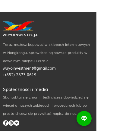
WUYOINWESTYCJA
Teraz możesz kupować w sklepach internetowych
w Hongkongu, sprawdzać najnowsze produkty w
dowolnym miejscu i czasie.
wuyoinvestment@gmail.com
+(852)
2873 0619
Społeczności i media
Skontaktuj się z nami! Jeśli chcesz dowiedzieć się
więcej o naszych zabiegach i procedurach lub po
prostu chcesz się przywitać, napisz do nas.
Przydatne linki