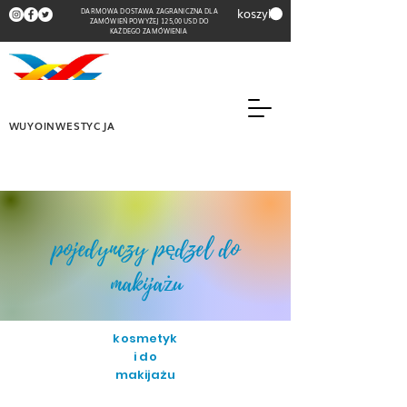
koszyk
DARMOWA DOSTAWA ZAGRANICZNA DLA
ZAMÓWIEŃ POWYŻEJ 125,00 USD DO
KAŻDEGO ZAMÓWIENIA
WUYOINWESTYCJA
pojedynczy pędzel do
makijażu
kosmetyk
i do
makijażu