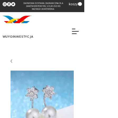
koszyk
DARMOWA DOSTAWA ZAGRANICZNA DLA
ZAMÓWIEŃ POWYŻEJ 125,00 USD DO
KAŻDEGO ZAMÓWIENIA
WUYOINWESTYCJA