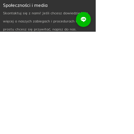
Społeczności i media
Skontaktuj się z nami! Jeśli chcesz dowiedzieć się
więcej o naszych zabiegach i procedurach lub po
prostu chcesz się przywitać, napisz do nas.
Przydatne linki
Dom
O nas
Kupuj teraz
Skontaktuj się z
nami
Biuletyn Informacyjny
Zapisz się do naszego newslettera, aby
otrzymywać najnowsze wiadomości i oferty