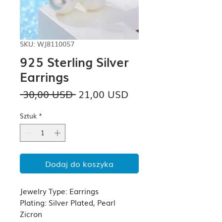
SKU: WJ8110057
925 Sterling Silver
Earrings
Regularna
Cena
 30,00 USD 
21,00 USD
cena
Rabatowa
Sztuk
*
Dodaj do koszyka
Jewelry Type: Earrings
Plating: Silver Plated, Pearl
Zicron