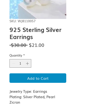
SKU: WJ8110057
925 Sterling Silver
Earrings
Regular
Sale
 $30.00 
$21.00
Price
Price
Quantity
*
Add to Cart
Jewelry Type: Earrings
Plating: Silver Plated, Pearl
Zicron