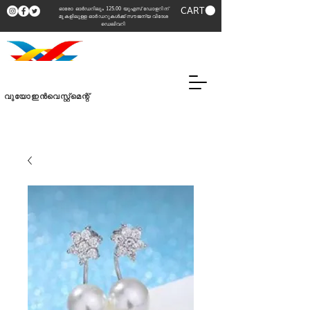
CART
ഓരോ ഓർഡറിലും 125.00 യുഎസ് ഡോളറിന്
മുകളിലുള്ള ഓർഡറുകൾക്ക് സൗജന്യ വിദേശ
ഡെലിവറി
വുയോഇൻവെസ്റ്റ്മെന്റ്