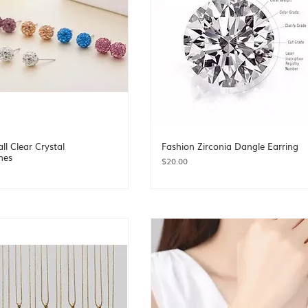
l Clear Crystal
Fashion Zirconia Dangle Earring
nes
Price
$20.00