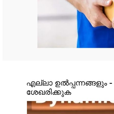
എല്ലാ ഉൽപ്പന്നങ്ങളും -
ശേഖരിക്കുക