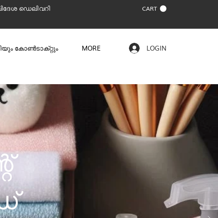
വിദേശ ഡെലിവറി
CART
യും കോൺടാക്‌റ്റും
MORE
LOGIN
റ്
ഡ്