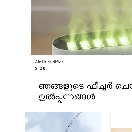
Air Humidifier
Price
$30.00
ഞങ്ങളുടെ ഫീച്ചർ ചെ
ഉൽപ്പന്നങ്ങൾ