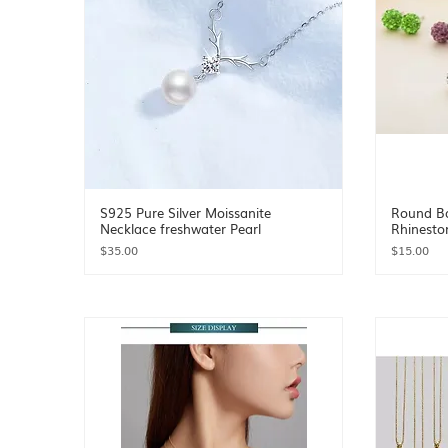
S925 Pure Silver Moissanite
Round Bal
Necklace freshwater Pearl
Rhinesto
Price
Price
$35.00
$15.00