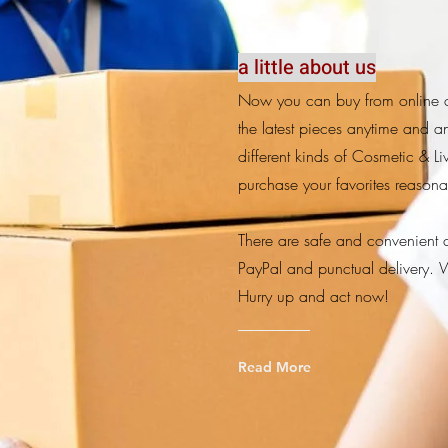
a little about us
Now you can buy from online c
the latest pieces anytime and a
different kinds of Cosmetic & L
purchase your favorites reason
There are safe and convenient 
PayPal and punctual delivery. 
Hurry up and act now!
Read More