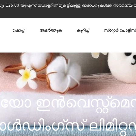
 125.00 യുഎസ് ഡോളറിന് മുകളിലുള്ള ഓർഡറുകൾക്ക് സൗജന്യ 
ഷോപ്പ്
അമർത്തുക
കുറിച്ച്
സ്‌റ്റോർ പോളിസി
യോ ഇൻവെസ്റ്റ്മെന്
ഡിംഗ്സ് ലിമിറ്റ