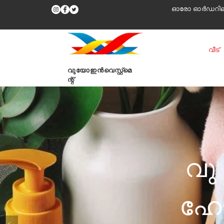
ഓരോ ഓർഡറിലും
വീട്
വുയോഇൻവെസ്റ്റ്മെ
ന്റ്
വു 
ഹോൾ