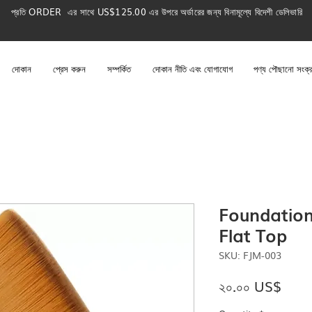
প্রতি ORDER এর সাথে US$125.00 এর উপরে অর্ডারের জন্য বিনামূল্যে বিদেশী ডেলিভারি
দোকান
প্রেস করুন
সম্পর্কিত
দোকান নীতি এবং যোগাযোগ
পণ্য পৌছানো সংক্র
Foundatio
Flat Top
SKU: FJM-003
Pric
২০.০০ US$