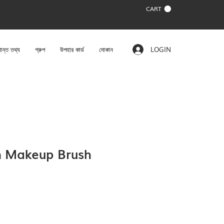
CART
ান্ত তথ্য
গ্রুপ
উপহার কার্ড
দোকান
LOGIN
n Makeup Brush
e