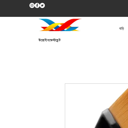
বাড়ি
উয়োইনভেস্টমেন্ট