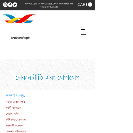
CART
প্রতি ORDER এর সাথে US$125.00 এর উপরে অর্ডারের জন্য
বিনামূল্যে বিদেশী ডেলিভারি
উয়োইনভেস্টমেন্ট
দোকান নীতি এবং যোগাযোগ
অনলাইন পণ্য:
গহনার দোকান, পোষা
প্রাণী সরবরাহের
দোকান, বাড়ির
জিনিসপত্র, মেকআপ
প্রসাধনী পণ্য এবং
মেকআপ পাউডার পাফ