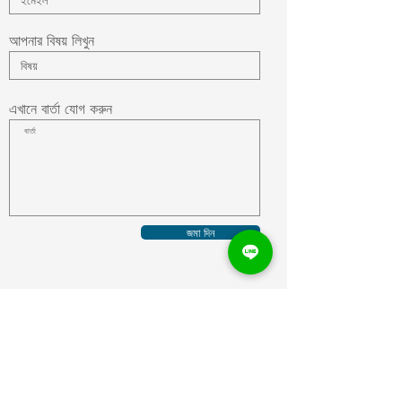
আপনার বিষয় লিখুন
এখানে বার্তা যোগ করুন
জমা দিন
উয়োইনভেস্টমেন্ট