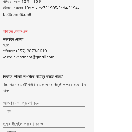
শনিবার: সকাল 10 টা - 10 টা
রবিবার : সকাল 10am -_cc781905-5cde-3194-
bb35pm-6bd58
আমাদের দোকানগুলো
অনলাইন দোকান
হংকং
টেলিফোন:
(852) 2873-0619
wuyoinvestment@gmail.com
কিভাবে আমরা আপনাকে সাহায্য করতে পারে?
নিচে আমাদের একটি বার্তা দিন এবং আমরা শীঘ্রই আপনার কাছে ফিরে
আসব!
আপনার নাম প্রবেশ করুন
তুমার ইমেইল প্রবেশ করাও