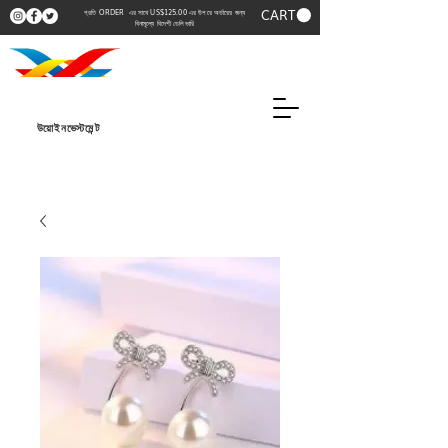
CART
প্রতি ORDER এর সাথে US$125.00 এর উপরে অর্ডারের জন্য
বিনামূল্যে বিদেশী ডেলিভারি
উয়োইনভেস্টমেন্ট