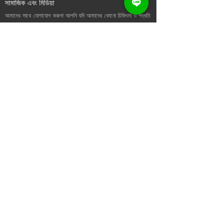
সামাজিক এবং মিডিয়া
আমাদের সাথে যোগাযোগ করুন! আপনি যদি আমাদের কোনো চিকিৎসা ও পদ্ধতি
সম্পর্কে আরও জানতে চান, অথবা আপনি যদি কেবল হাই বলতে চান তাহলে
নির্দ্বিধায় আমাদের একটি নোট পাঠান।
দরকারী লিংক
বাড়ি
আমাদের সম্পর্কে
এখনই কিনুন
যোগাযোগ করুন
নিউজলেটার
সব সর্বশেষ খবর এবং অফার জন্য আমাদের নিউজলেটার সদস্যতা
পাঠান