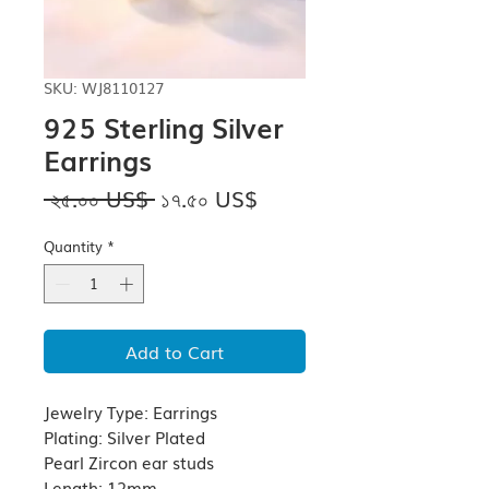
SKU: WJ8110127
925 Sterling Silver
Earrings
Regular
Sale
 ২৫.০০ US$ 
১৭.৫০ US$
Price
Price
Quantity
*
Add to Cart
Jewelry Type: Earrings
Plating: Silver Plated
Pearl Zircon ear studs
Length: 12mm