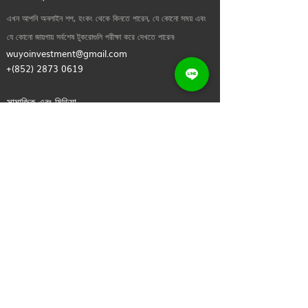
এখন আপনি অনলাইন শপ, হংকং থেকে কিনতে পারেন, যে কোনো সময় এবং
যে কোনো জায়গায় সর্বশেষ টুকরোগুলি পরীক্ষা করে দেখতে পারেন৷
wuyoinvestment@gmail.com
+(852)
2873 0619
সামাজিক এবং মিডিয়া
আমাদের সাথে যোগাযোগ করুন! আপনি যদি আমাদের কোনো চিকিৎসা ও পদ্ধতি
সম্পর্কে আরও জানতে চান, অথবা আপনি যদি কেবল হাই বলতে চান তাহলে
নির্দ্বিধায় আমাদের একটি নোট পাঠান।
দরকারী লিংক
বাড়ি
আমাদের সম্পর্কে
এখনই কিনুন
যোগাযোগ করুন