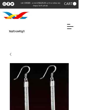
CART
প্রতি ORDER এর সাথে US$125.00 এর উপরে অর্ডারের জন্য
বিনামূল্যে বিদেশী ডেলিভারি
উয়োইনভেস্টমেন্ট