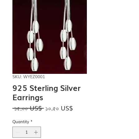
SKU: WYEZ0001
925 Sterling Silver
Earrings
Regular
Sale
 ১৫.০০ US$ 
১০.৫০ US$
Price
Price
Quantity
*