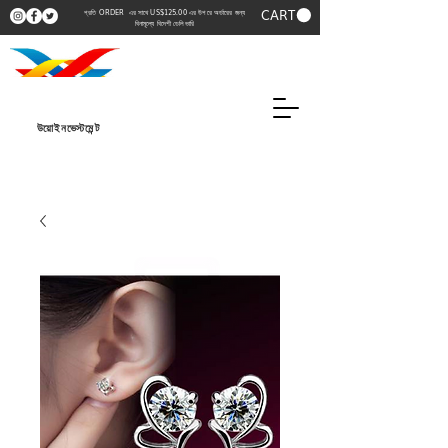
CART
প্রতি ORDER এর সাথে US$125.00 এর উপরে অর্ডারের জন্য
বিনামূল্যে বিদেশী ডেলিভারি
উয়োইনভেস্টমেন্ট