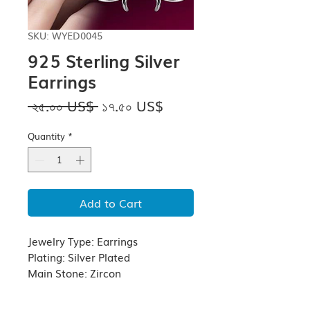
SKU: WYED0045
925 Sterling Silver
Earrings
Regular
Sale
 ২৫.০০ US$ 
১৭.৫০ US$
Price
Price
Quantity
*
Add to Cart
Jewelry Type: Earrings
Plating: Silver Plated
Main Stone: Zircon