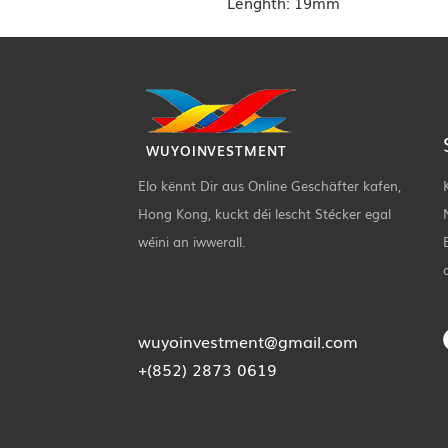
Lenghth: 19mm
WUYOINVESTMENT
Elo kënnt Dir aus Online Geschäfter kafen,
Hong Kong, kuckt déi lescht Stécker egal
wéini an iwwerall.
wuyoinvestment@gmail.com
+(852) 2873 0619