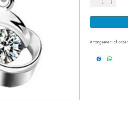
Arrangement of order
If there is no stock, it w
delivery. Our customer 
confirm the exact deliv