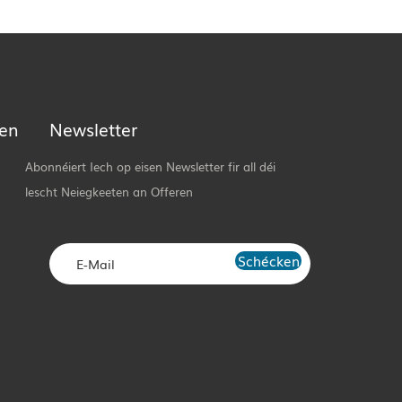
ken
Newsletter
Abonnéiert Iech op eisen Newsletter fir all déi
lescht Neiegkeeten an Offeren
Schécken