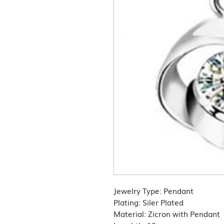
Jewelry Type: Pendant
Plating: Siler Plated
Material: Zicron with Pendant