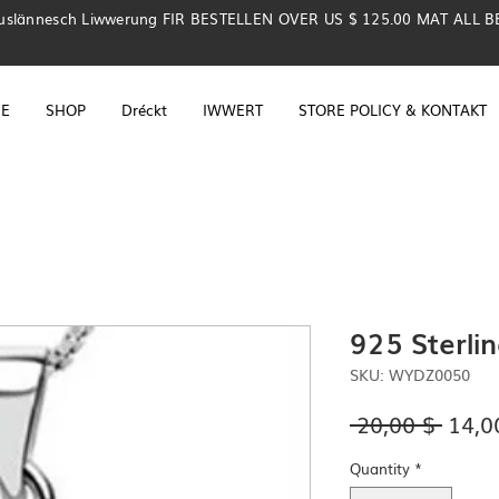
uslännesch Liwwerung FIR BESTELLEN OVER US $ 125.00 MAT ALL 
E
SHOP
Dréckt
IWWERT
STORE POLICY & KONTAKT
925 Sterli
SKU: WYDZ0050
Regu
 20,00 $ 
14,0
Price
Quantity
*