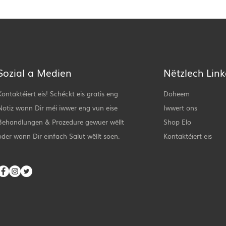
Sozial a Medien
Nëtzlech Lin
Kontaktéiert eis! Schéckt eis gratis eng
Doheem
Notiz wann Dir méi iwwer eng vun eise
Iwwert ons
Behandlungen & Prozedure gewuer wëllt
Shop Elo
oder wann Dir einfach Salut wëllt soen.
Kontaktéiert eis