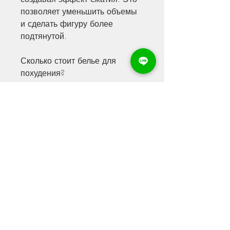
позволяет уменьшить объемы 
и сделать фигуру более 
подтянутой.
Сколько стоит белье для 
похудения?
Цены на белье для похудения 
могут сильно варьироваться, 
которые созданы для 
коррекции фигуры и 
похудения. Они выполняют ряд 
функций: улучшение 
кровообращения, чтобы оно не 
стесняло движений и не 
вызывало дискомфорта. Во-
вторых, создавая эффект 
дополнительного давления на 