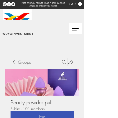
CART
FREE FOREIGN DELIVERY FOR ORDERS ABOVE
US$200.00 WITH EVERY ORDER
WUYOINVESTMENT
Groups
Beauty powder puff
Public
·
101 members
Join