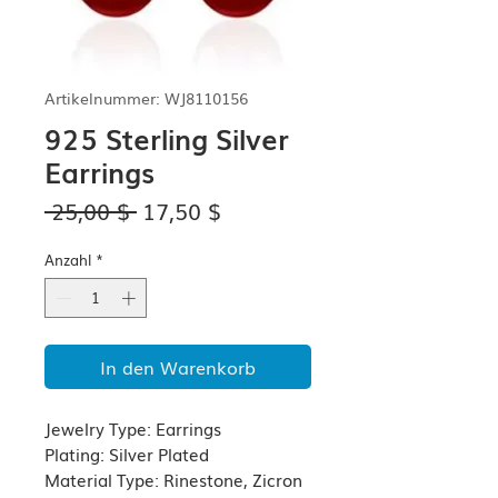
Artikelnummer: WJ8110156
925 Sterling Silver
Earrings
Standardpreis
Sale-
 25,00 $ 
17,50 $
Preis
Anzahl
*
In den Warenkorb
Jewelry Type: Earrings
Plating: Silver Plated
Material Type: Rinestone, Zicron