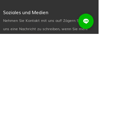
Soziales und Medien
Nehmen Sie Kontakt mit uns auf! Zögern Sie nicht,
uns eine Nachricht zu schreiben, wenn Sie mehr
über unsere Behandlungen und Verfahren erfahren
möchten oder einfach nur Hallo sagen möchten.
Nützliche Links
Heim
Über uns
Jetzt einkaufen
Kontaktiere uns
Newsletter
Abonnieren Sie unseren Newsletter für alle