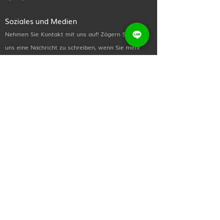
Soziales und Medien
Nehmen Sie Kontakt mit uns auf! Zögern Sie nicht,
uns eine Nachricht zu schreiben, wenn Sie mehr
über unsere Behandlungen und Verfahren erfahren
möchten oder einfach nur Hallo sagen möchten.
Nützliche Links
Heim
Über uns
Jetzt einkaufen
Kontaktiere uns
Newsletter
Abonnieren Sie unseren Newsletter für alle