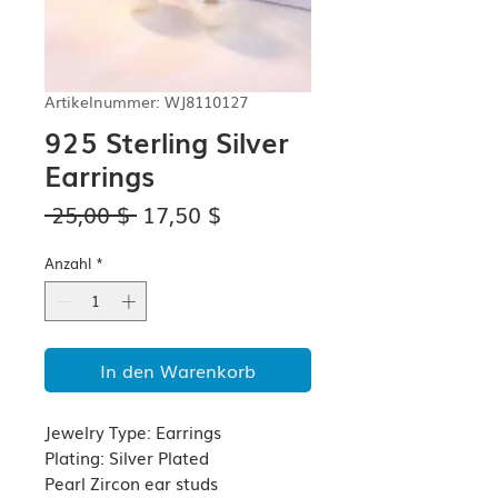
Artikelnummer: WJ8110127
925 Sterling Silver
Earrings
Standardpreis
Sale-
 25,00 $ 
17,50 $
Preis
Anzahl
*
In den Warenkorb
Jewelry Type: Earrings
Plating: Silver Plated
Pearl Zircon ear studs