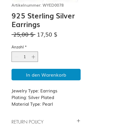
Artikelnummer: WYED0078
925 Sterling Silver
Earrings
Standardpreis
Sale-
 25,00 $ 
17,50 $
Preis
Anzahl
*
In den Warenkorb
Jewelry Type: Earrings
Plating: Silver Plated
Material Type: Pearl
RETURN POLICY